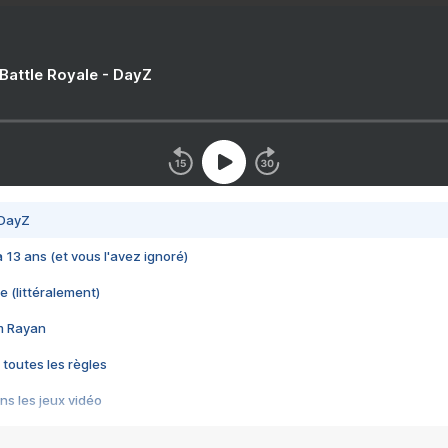
 Battle Royale - DayZ
 DayZ
 a 13 ans (et vous l'avez ignoré)
e (littéralement)
im Rayan
 toutes les règles
s les jeux vidéo
us choquant de Rockstar ? - Le scandale BULLY